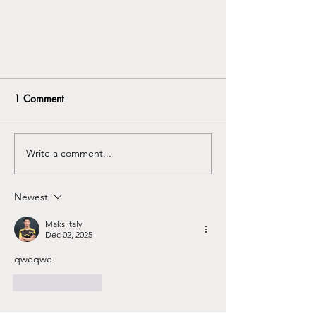
1 Comment
Write a comment...
Newest
Μητέρα: ο σημαντικός Άλλος
Maks Italy
Dec 02, 2025
qweqwe
Like
Reply