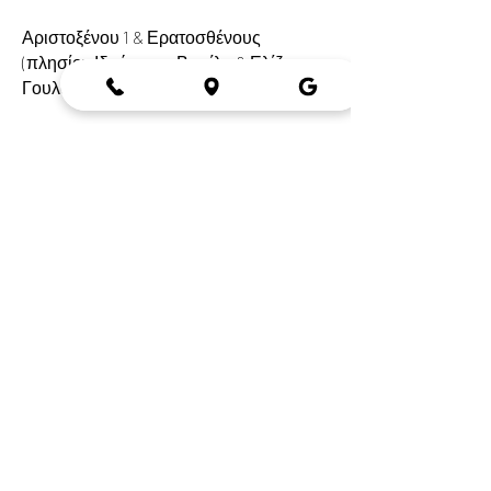
Αριστοξένου 1 & Ερατοσθένους
(πλησίον Ιδρύματος Βασίλη & Ελίζας
Γουλανδρή)
Τηλ.:
210 7520046
Δευτέρα-
Παρασκευή
9 πμ- 9 μμ
*κατόπιν ραντεβού